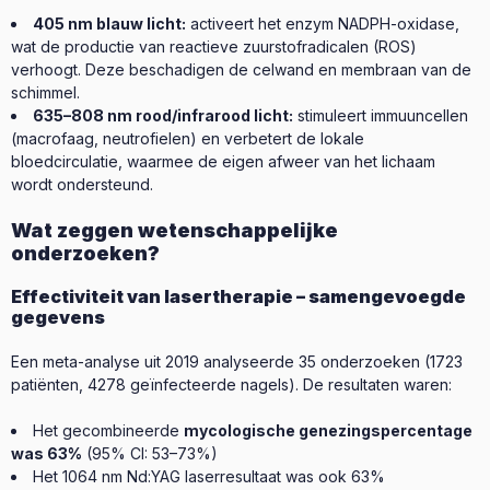
405 nm blauw licht:
activeert het enzym NADPH-oxidase,
wat de productie van reactieve zuurstofradicalen (ROS)
verhoogt. Deze beschadigen de celwand en membraan van de
schimmel.
635–808 nm rood/infrarood licht:
stimuleert immuuncellen
(macrofaag, neutrofielen) en verbetert de lokale
bloedcirculatie, waarmee de eigen afweer van het lichaam
wordt ondersteund.
Wat zeggen wetenschappelijke
onderzoeken?
Effectiviteit van lasertherapie – samengevoegde
gegevens
Een meta-analyse uit 2019 analyseerde 35 onderzoeken (1723
patiënten, 4278 geïnfecteerde nagels). De resultaten waren:
Het gecombineerde
mycologische genezingspercentage
was 63%
(95% CI: 53–73%)
Het 1064 nm Nd:YAG laserresultaat was ook 63%