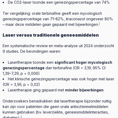
De CO2-laser toonde een genezingspercentage van 74%
Ter vergelijking: orale terbinafine geeft een mycologisch
genezingspercentage van 71–82%, itraconazol ongeveer 80%
1
– maar deze middelen gaan gepaard met bijwerkingen.
Laser versus traditionele geneesmiddelen
Een systematische review en meta-analyse uit 2024 onderzocht
9 studies. De bevindingen waren:
Lasertherapie toonde een
significant hoger mycologisch
genezingspercentage
dan terbinafine (OR = 3,19; 95% CI:
1,39–7,29; p = 0,006)
Het klinische genezingspercentage was ook hoger met laser
(OR = 3,95; p = 0,02)
Lasertherapie ging gepaard met
minder bijwerkingen
Onderzoekers benadrukken dat lasertherapie bijzonder nuttig
kan zijn voor patiënten die geen orale antischimmelmiddelen
kunnen gebruiken (bv. leverziekte, geneesmiddelinteracties,
2
diabetes).