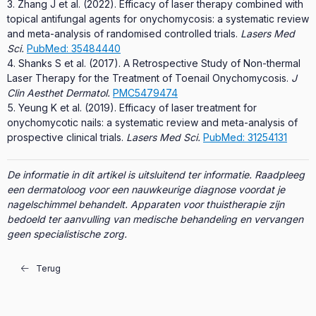
Zhang J et al. (2022). Efficacy of laser therapy combined with
topical antifungal agents for onychomycosis: a systematic review
and meta-analysis of randomised controlled trials.
Lasers Med
Sci.
PubMed: 35484440
Shanks S et al. (2017). A Retrospective Study of Non-thermal
Laser Therapy for the Treatment of Toenail Onychomycosis.
J
Clin Aesthet Dermatol.
PMC5479474
Yeung K et al. (2019). Efficacy of laser treatment for
onychomycotic nails: a systematic review and meta-analysis of
prospective clinical trials.
Lasers Med Sci.
PubMed: 31254131
De informatie in dit artikel is uitsluitend ter informatie. Raadpleeg
een dermatoloog voor een nauwkeurige diagnose voordat je
nagelschimmel behandelt. Apparaten voor thuistherapie zijn
bedoeld ter aanvulling van medische behandeling en vervangen
geen specialistische zorg.
Terug