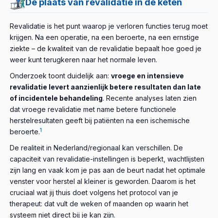
De plaats van revalidatie in de keten
Toch is je huisarts het belangrijkste toegangspunt tot de
moet gebeuren – maar heeft niet de capaciteit om je
De therapeut leert je veilige bewegingspatronen, stelt
keten: hij verwijst naar de juiste specialist, schrijft
dagelijks te helpen bij de uitvoering.
Revalidatie is het punt waarop je verloren functies terug moet
het thuisprotocol van je apparatuur in, volgt je
fysiotherapie doorverwijzingen voor en kan
krijgen. Na een operatie, na een beroerte, na een ernstige
vooruitgang en past het programma om de paar weken
toestemming geven voor thuisgebruik van apparaten
ziekte – de kwaliteit van de revalidatie bepaalt hoe goed je
of maanden aan op basis van je veranderende toestand.
voor jouw aandoening.
weer kunt terugkeren naar het normale leven.
De echte individuele protocollen ontstaan in het
werk van de therapeut, niet in het 10-minuten
Onderzoek toont duidelijk aan:
vroege en intensieve
durende doktersconsult
.
revalidatie levert aanzienlijk betere resultaten dan late
of incidentele behandeling
. Recente analyses laten zien
In ons land worden deze specialisten vaak onterecht
dat vroege revalidatie met name betere functionele
naar de achtergrond geduwd. Dat is niet alleen
herstelresultaten geeft bij patiënten na een ischemische
onrechtvaardig, maar ook klinisch onjuist: in langdurige
1
beroerte.
aandoeningen is het werk van de therapeut
doorslaggevend.
De realiteit in Nederland/regionaal kan verschillen. De
capaciteit van revalidatie-instellingen is beperkt, wachtlijsten
zijn lang en vaak kom je pas aan de beurt nadat het optimale
venster voor herstel al kleiner is geworden. Daarom is het
cruciaal wat jij thuis doet volgens het protocol van je
therapeut: dat vult de weken of maanden op waarin het
systeem niet direct bij je kan zijn.