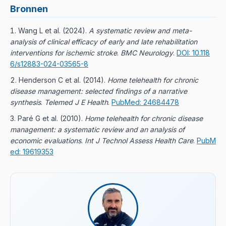
protocol samen en volgt je toestand. In de praktijk wordt
van apparaten, bewuste houding en levensstijl – is jouw
Bronnen
deze rol vaak ondergewaardeerd – en zonder die rol is
domein. Dat is geen last, maar de plek waar je echt
het bereiken van duurzame verbetering onrealistisch.
invloed hebt op je gezondheid.
Wang L et al.
(
2024
).
A systematic review and meta-
analysis of clinical efficacy of early and late rehabilitation
interventions for ischemic stroke
.
BMC Neurology
.
DOI: 10.118
6/s12883-024-03565-8
Henderson C et al.
(
2014
).
Home telehealth for chronic
disease management: selected findings of a narrative
synthesis
.
Telemed J E Health
.
PubMed: 24684478
Paré G et al.
(
2010
).
Home telehealth for chronic disease
management: a systematic review and an analysis of
economic evaluations
.
Int J Technol Assess Health Care
.
PubM
ed: 19619353