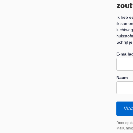
zout
Ik heb 
ik samen
luchtweg
huisstofm
Schrijf j
E-maila
Naam
Vraa
Door op d
MailChimp