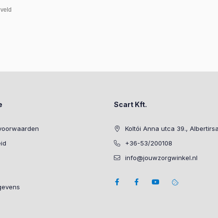
 veld
e
Scart Kft.
voorwaarden
Koltói Anna utca 39., Albertirs
eid
+36-53/200108
info@jouwzorgwinkel.nl
gevens