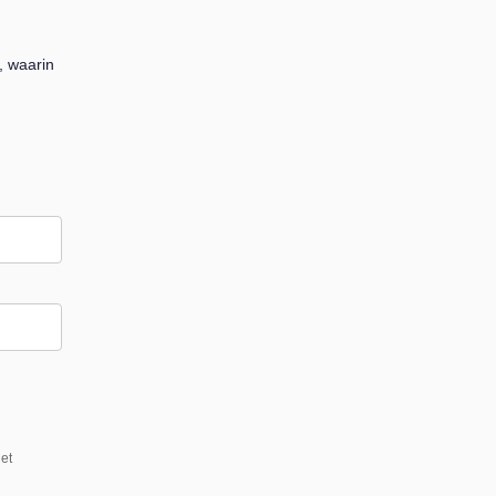
 waarin
et