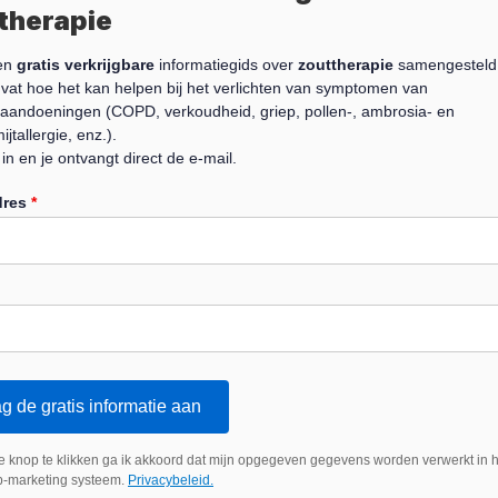
therapie
een
gratis verkrijgbare
informatiegids over
zouttherapie
samengesteld,
vat hoe het kan helpen bij het verlichten van symptomen van
aandoeningen (COPD, verkoudheid, griep, pollen-, ambrosia- en
ijtallergie, enz.).
e in en je ontvangt direct de e-mail.
dres
*
g de gratis informatie aan
e knop te klikken ga ik akkoord dat mijn opgegeven gegevens worden verwerkt in h
-marketing systeem.
Privacybeleid.