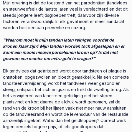
Mijn ervaring is dat de toestand van het parodontium (tandvlees
en steunweefsel) de laatste jaren veel is verslechterd en dat dit
steeds jongere leeftijdsgroepen treft; daarvoor zijn diverse
factoren verantwoordelijk. In elk geval moet er meer aandacht
worden besteed aan preventie en nazorg.
“Waarom moet ik mijn tanden laten reinigen voordat de
kronen klaar zijn? Mijn tanden worden toch afgeslepen en er
komt een mooie nieuwe porseleinen kroon op? Is dat niet
gewoon een manier om extra geld te vragen?”
Elk tandvlees dat geïrriteerd wordt door tandsteen of plaque is
ontstoken, opgezwollen en bloedt gemakkelijk. Na een correcte
tandsteenverwijdering wordt het tandvlees weer gezond en
stevig, ontspant het zich enigszins en trekt de zwelling terug. Als
het verwijderen van tandsteen gelijktijdig met het slijpen
plaatsvindt en kort daarna de afdruk wordt genomen, zal de
rand van de kroon bij het lijmen vaak niet meer nauw aansluiten
op de tandvleesrand en wordt de levensduur van de restauratie
aanzienlijk ingekort. Wat is dan het geldklopperij? Correct werk
tegen een iets hogere prijs, of iets goedkopers dat