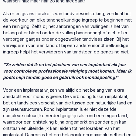
waarschijnlijk maar half zo lang meegaat?
Als er enigszins sprake is van tandvleesontsteking, verdient het
de voorkeur om elke tandheelkundige ingreep te beginnen met
een reiniging. Zelfs bij het aanbrengen van vullingen is het van
belang of er bloed onder de vulling binnendringt of niet, of er
verborgen gaatjes onder opgezwollen tandvlees zitten. Bij het
verwijderen van een tand of bij een andere mondheelkundige
ingreep helpt het verwijderen van tandsteen de genezing niet.
“Ze zeiden dat ik na het plaatsen van een implantaat elk jaar
voor controle en professionele reiniging moet komen. Maar ik
poets mijn tanden goed en gebruik ook mondspoeling!”
Voor een implantaat wijzen we altijd op het belang van extra
aandacht voor mondhygiëne. De verbinding tussen implantaat,
bot en tandvlees verschilt van die tussen een natuurlijke tand en
zijn steunstructuren. Rond implantaten is er niet dezelfde
complexe natuurlijke verdedigingslijn als rond een eigen tand,
waardoor een ontsteking bijna ongemerkt en zonder pijn kan
ontstaan en uiteindelijk kan leiden tot het losraken van het
implantaat. Daarom is het erg belangrijk om maximale netheid en