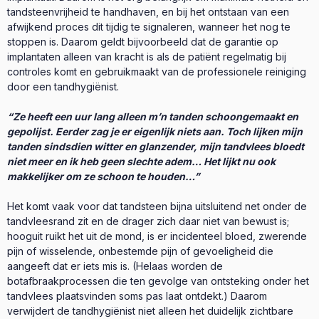
tandsteenvrijheid te handhaven, en bij het ontstaan van een
afwijkend proces dit tijdig te signaleren, wanneer het nog te
stoppen is. Daarom geldt bijvoorbeeld dat de garantie op
implantaten alleen van kracht is als de patiënt regelmatig bij
controles komt en gebruikmaakt van de professionele reiniging
door een tandhygiënist.
“Ze heeft een uur lang alleen m’n tanden schoongemaakt en
gepolijst. Eerder zag je er eigenlijk niets aan. Toch lijken mijn
tanden sindsdien witter en glanzender, mijn tandvlees bloedt
niet meer en ik heb geen slechte adem… Het lijkt nu ook
makkelijker om ze schoon te houden…”
Het komt vaak voor dat tandsteen bijna uitsluitend net onder de
tandvleesrand zit en de drager zich daar niet van bewust is;
hooguit ruikt het uit de mond, is er incidenteel bloed, zwerende
pijn of wisselende, onbestemde pijn of gevoeligheid die
aangeeft dat er iets mis is. (Helaas worden de
botafbraakprocessen die ten gevolge van ontsteking onder het
tandvlees plaatsvinden soms pas laat ontdekt.) Daarom
verwijdert de tandhygiënist niet alleen het duidelijk zichtbare