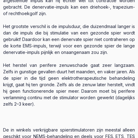
afgestemde impuls kan hij echter wel tot contractie worden
gebracht. De denervatie-impuls kan een driehoek-, trapezium-
of rechthoekgolf zijn.
Het grootste verschil is de impulsduur, die duizendmaal langer is
dan de impuls die bij stimulatie van een gezonde spier wordt
gebruikt! Daardoor kan een denervate spier niet contraheren op
de korte EMS-impuls, terwijl voor een gezonde spier de lange
denervatie-impuls pijnlijk en onaangenaam zou zijn.
Het herstel van perifere zenuwschade gaat zeer langzaam.
Zelfs in gunstige gevallen duurt het maanden, en vaker jaren. Als
de spier in die tijd geen elektrotherapeutische behandeling
krijgt, gaat hij ten gronde. Zelfs als de zenuw later herstelt, vindt
hij geen functionerende spier meer. Daarom moet bij perifere
verlamming continu met de stimulator worden gewerkt (dagelijks
zelfs 2–3 keer).
De in winkels verkrijgbare spierstimulatoren zijn meestal alleen
geschikt voor NEMS-behandeling en deels voor FES. ETS, TES