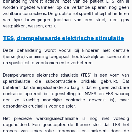
behandeling vereist actieve inzet van de patiënt. ETS kan al
worden ingezet wanneer op de verlamde spieren nog geen
zichtbare contractie is. De grootste rol speelt het bij het herleren
van fijne bewegingen (opstaan van een stoel, een glas
vastpakken, wassen, enz.).
TES, drempelwaarde elektrische stimulatie
Deze behandeling wordt vooral bij kinderen met centrale
(herselijke) verlamming toegepast, hoofdzakelijk om spieratrofie
en spasticiteit te voorkomen en te verbeteren.
Drempelwaarde elektrische stimulatie (TES) is een vorm van
spierstimulatie die subcontractiele prikkels gebruikt. Dat
betekent dat de impulssterkte zo laag is dat er geen zichtbare
contractie optreedt (in tegenstelling tot NMES en FES waarbij
een zo krachtig mogelijke contractie gewenst is), maar
desondanks cruciaal is voor de spier.
Het precieze werkingsmechanisme is nog niet volledig
opgehelderd. Een geaccepteerde theorie stelt dat TES het
proces van spieratrofie tegengaat en omkeert door de