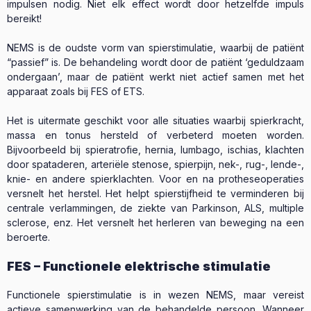
impulsen nodig. Niet elk effect wordt door hetzelfde impuls
bereikt!
NEMS is de oudste vorm van spierstimulatie, waarbij de patiënt
“passief” is. De behandeling wordt door de patiënt ‘geduldzaam
ondergaan’, maar de patiënt werkt niet actief samen met het
apparaat zoals bij FES of ETS.
Het is uitermate geschikt voor alle situaties waarbij spierkracht,
massa en tonus hersteld of verbeterd moeten worden.
Bijvoorbeeld bij spieratrofie, hernia, lumbago, ischias, klachten
door spataderen, arteriële stenose, spierpijn, nek-, rug-, lende-,
knie- en andere spierklachten. Voor en na protheseoperaties
versnelt het herstel. Het helpt spierstijfheid te verminderen bij
centrale verlammingen, de ziekte van Parkinson, ALS, multiple
sclerose, enz. Het versnelt het herleren van beweging na een
beroerte.
FES – Functionele elektrische stimulatie
Functionele spierstimulatie is in wezen NEMS, maar vereist
actieve samenwerking van de behandelde persoon. Wanneer