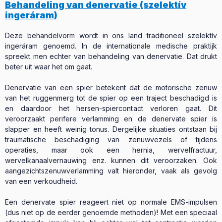
Behandeling van denervatie (szelektív
ingeráram)
Deze behandelvorm wordt in ons land traditioneel szelektív
ingeráram genoemd. In de internationale medische praktijk
spreekt men echter van behandeling van denervatie. Dat drukt
beter uit waar het om gaat.
Denervatie van een spier betekent dat de motorische zenuw
van het ruggenmerg tot de spier op een traject beschadigd is
en daardoor het hersen-spiercontact verloren gaat. Dit
veroorzaakt perifere verlamming en de denervate spier is
slapper en heeft weinig tonus. Dergelijke situaties ontstaan bij
traumatische beschadiging van zenuwvezels of tijdens
operaties, maar ook een hernia, wervelfractuur,
wervelkanaalvernauwing enz. kunnen dit veroorzaken. Ook
aangezichtszenuwverlamming valt hieronder, vaak als gevolg
van een verkoudheid.
Een denervate spier reageert niet op normale EMS-impulsen
(dus niet op de eerder genoemde methoden)! Met een speciaal