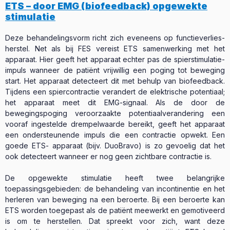
ETS – door EMG (biofeedback) opgewekte
stimulatie
Deze behandelingsvorm richt zich eveneens op functieverlies-
herstel. Net als bij FES vereist ETS samenwerking met het
apparaat. Hier geeft het apparaat echter pas de spierstimulatie-
impuls wanneer de patiënt vrijwillig een poging tot beweging
start. Het apparaat detecteert dit met behulp van biofeedback.
Tijdens een spiercontractie verandert de elektrische potentiaal;
het apparaat meet dit EMG-signaal. Als de door de
bewegingspoging veroorzaakte potentiaalverandering een
vooraf ingestelde drempelwaarde bereikt, geeft het apparaat
een ondersteunende impuls die een contractie opwekt. Een
goede ETS- apparaat (bijv. DuoBravo) is zo gevoelig dat het
ook detecteert wanneer er nog geen zichtbare contractie is.
De opgewekte stimulatie heeft twee belangrijke
toepassingsgebieden: de behandeling van incontinentie en het
herleren van beweging na een beroerte. Bij een beroerte kan
ETS worden toegepast als de patiënt meewerkt en gemotiveerd
is om te herstellen. Dat spreekt voor zich, want deze