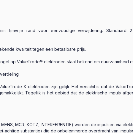
m lijmvrije rand voor eenvoudige verwijdering. Standaard 
kende kwaliteit tegen een betaalbare prijs.
ogel op ValueTrode® elektroden staat bekend om duurzaamheid en d
verdeling.
ValueTrode X elektroden zijn gelijk. Het verschil is dat de ValueT
makkelijkt. Tegelijk is het gebied dat de elektrische impuls afgee
, MENS, MCR, KOTZ, INTERFERENTIE) worden de impulsen via elektr
ei-achtige substantie) die de onbelemmerde overdracht van impulse