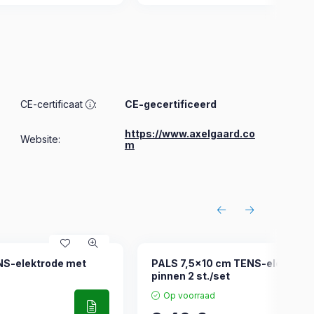
CE-certificaat
:
CE-gecertificeerd
https://www.axelgaard.co
Website:
m
S-elektrode met
PALS 7,5x10 cm TENS-elektrod
pinnen 2 st./set
Op voorraad