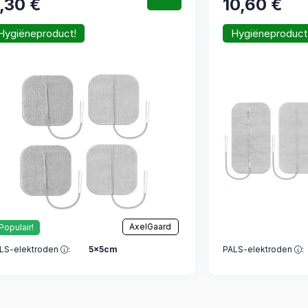
,30
€
10,60
€
Hygiëneproduct!
Hygiëneproduct
AxelGaard
Populair!
LS-elektroden
:
5x5cm
PALS-elektroden
: