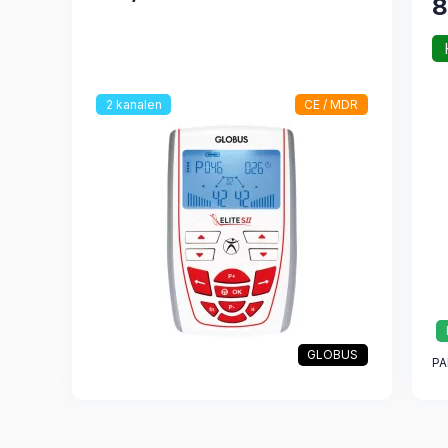
8
2 kanalen
CE / MDR
GLOBUS
PA