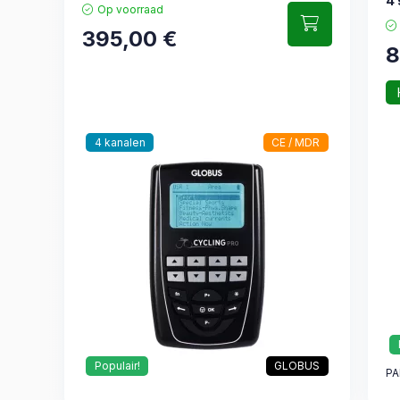
4 
Op voorraad
395,00
€
8
4 kanalen
CE / MDR
Populair!
GLOBUS
PA