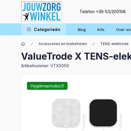
Telefon
+36-53/200108
Categorieën
Blog
Info
Over on
Accessoires en toebehoren
TENS-elektrode
ValueTrode X TENS-elek
Artikelnummer:
VTX5050
Hygiëneproduct!