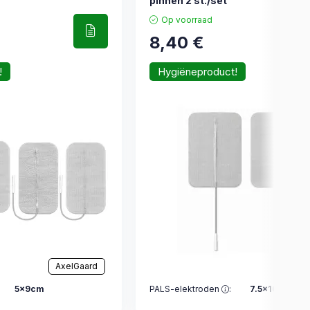
pinnen 2 st./set
Op voorraad
8,40
€
!
Hygiëneproduct!
AxelGaard
Axel
5x9cm
PALS-elektroden
:
7.5x10cm