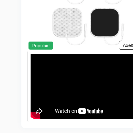
Axel
Populair!