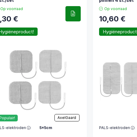
st./set
pinnen 4 st./set
Op voorraad
Op voorraad
,30
€
10,60
€
Hygiëneproduct!
Hygiëneproduct
AxelGaard
Populair!
LS-elektroden
:
5x5cm
PALS-elektroden
: