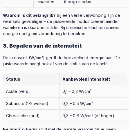
maanden
(hoog) modus
Waarom is dit belangrijk?
Bij een verse verwonding zijn de
weefsels gevoeliger – de pulserende modus creëert minder
warmte en is daardoor milder. Bij chronische klachten is meer
energie nodig om verandering te bereiken.
3. Bepalen van de intensiteit
De intensiteit (W/cm²) geeft de hoeveelheid energie aan. De
juiste waarde hangt ook af van de status van de klacht:
Status
Aanbevolen intensiteit
Acute (vers)
0,1 – 0,3 W/cm²
Subacute (1-2 weken)
0,2 – 0,5 W/cm²
Chronische (oud)
0,3 – 0,8 W/cm² (of hoger)
Belangrijk:
Begin altijd met de laagste waarde! Als je geen