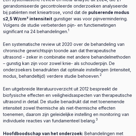
gerandomiseerde gecontroleerde onderzoeken analyseerde
bij patiënten met knieartrose, vond dat de
pulserende modus
≤2,5 W/cm² intensiteit
gunstiger was voor pijnvermindering.
Volgens de studie verbeterden pijn- en functiemetingen
1
significant na 24 behandelingen.
Een systematische review uit 2020 over de behandeling van
chronische gewrichtspijn toonde aan dat therapeutische
ultrasond – zeker in combinatie met andere behandelmethoden
– gunstig kan zijn voor zowel knie- als schouderpijn. De
onderzoekers benadrukten dat optimale instellingen (intensiteit,
2
modus, behandeltijd) verdere studie behoeven.
Een uitgebreide literatuuroverzicht uit 2012 bespreekt de
biofysische effecten en veiligheidsaspecten van therapeutische
ultrasond in detail. De studie benadrukt dat met toenemende
intensiteit zowel thermische als niet-thermische effecten
toenemen, daarom zijn geleidelijke instelling en monitoring van
3
individuele reacties van fundamenteel belang.
Hoofdboodschap van het onderzoek:
Behandelingen met