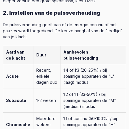
dieper voelt in een grote spiermassa, kies 1 MHz.
2. Instellen van de pulssverhouding
De pulssverhouding geeft aan of de energie continu of met
pauzes wordt toegediend. De keuze hangt af van de "leeftijd"
van je klacht:
Aard van
Aanbevolen
Duur
de klacht
pulssverhouding
Recent,
1:4 of 1:3 (20-25%) / bij
Acute
enkele
sommige apparaten de "L"
dagen oud
(laag) modus
1:2 of 1:1 (33-50%) / bij
Subacute
1-2 weken
sommige apparaten de "M"
(medium) modus
Meerdere
1:1 of continu (50-100%) / bij
Chronische
weken-
sommige apparaten de "H"