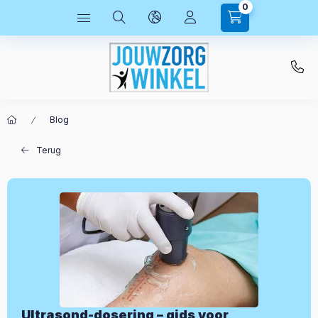
0
Blog
Terug
Ultrasond-dosering – gids voor