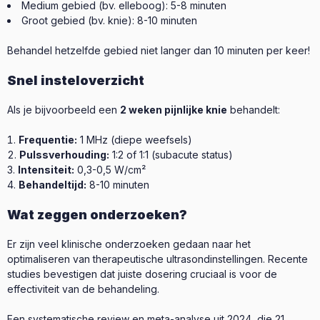
Medium gebied (bv. elleboog): 5-8 minuten
Groot gebied (bv. knie): 8-10 minuten
Behandel hetzelfde gebied niet langer dan 10 minuten per keer!
Snel insteloverzicht
Als je bijvoorbeeld een
2 weken pijnlijke knie
behandelt:
Frequentie:
1 MHz (diepe weefsels)
Pulssverhouding:
1:2 of 1:1 (subacute status)
Intensiteit:
0,3-0,5 W/cm²
Behandeltijd:
8-10 minuten
Wat zeggen onderzoeken?
Er zijn veel klinische onderzoeken gedaan naar het
optimaliseren van therapeutische ultrasondinstellingen. Recente
studies bevestigen dat juiste dosering cruciaal is voor de
effectiviteit van de behandeling.
Een systematische review en meta-analyse uit 2024, die 21