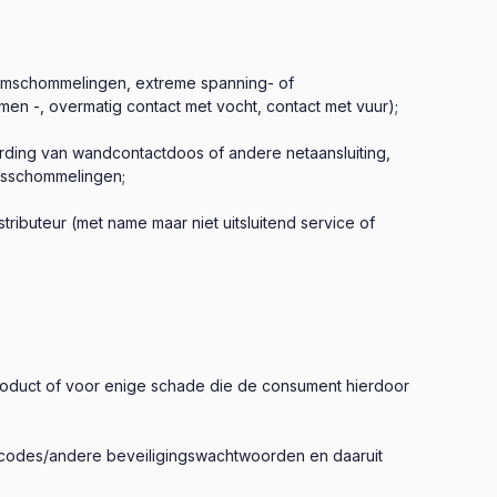
oomschommelingen, extreme spanning- of
omen -, overmatig contact met vocht, contact met vuur);
 aarding van wandcontactdoos of andere netaansluiting,
ingsschommelingen;
ibuteur (met name maar niet uitsluitend service of
t product of voor enige schade die de consument hierdoor
ingscodes/andere beveiligingswachtwoorden en daaruit