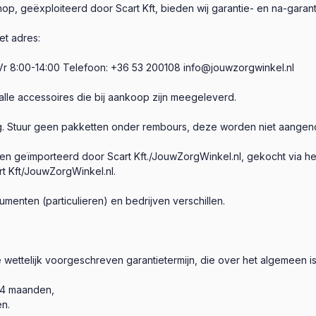
, geëxploiteerd door Scart Kft, bieden wij garantie- en na-garant
et adres:
a-Vr 8:00-14:00 Telefoon: +36 53 200108
info@jouwzorgwinkel.nl
alle accessoires die bij aankoop zijn meegeleverd.
ng. Stuur geen pakketten onder rembours, deze worden niet aange
n geïmporteerd door Scart Kft./JouwZorgWinkel.nl, gekocht via he
t Kft/JouwZorgWinkel.nl.
nten (particulieren) en bedrijven verschillen.
ettelijk voorgeschreven garantietermijn, die over het algemeen is
24 maanden,
n.