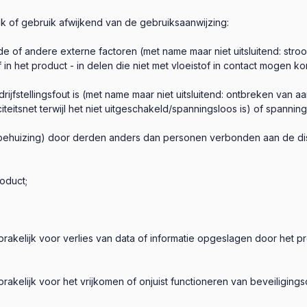
ik of gebruik afwijkend van de gebruiksaanwijzing:
e of andere externe factoren (met name maar niet uitsluitend: str
 in het product - in delen die niet met vloeistof in contact mogen k
drijfstellingsfout is (met name maar niet uitsluitend: ontbreken van
citeitsnet terwijl het niet uitgeschakeld/spanningsloos is) of spann
behuizing) door derden anders dan personen verbonden aan de distr
oduct;
;
ansprakelijk voor verlies van data of informatie opgeslagen door he
ansprakelijk voor het vrijkomen of onjuist functioneren van beveilig