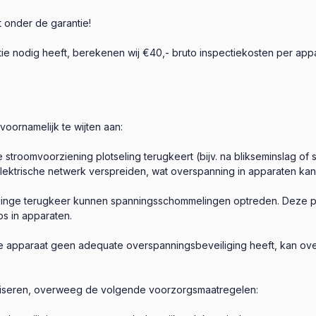
t onder de garantie!
ie nodig heeft, berekenen wij €40,- bruto inspectiekosten per appa
voornamelijk te wijten aan:
 stroomvoorziening plotseling terugkeert (bijv. na blikseminslag of
 elektrische netwerk verspreiden, wat overspanning in apparaten k
elinge terugkeer kunnen spanningsschommelingen optreden. Deze p
s in apparaten.
he apparaat geen adequate overspanningsbeveiliging heeft, kan over
aliseren, overweeg de volgende voorzorgsmaatregelen: