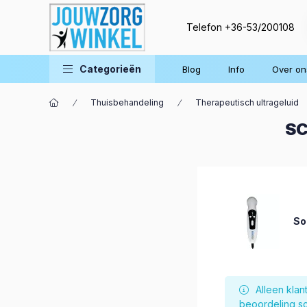
Telefon
+36-53/200108
Categorieën
Blog
Info
Over on
Thuisbehandeling
Therapeutisch ultrageluid
SC
So
Alleen kla
beoordeling sc