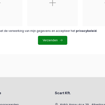
met de verwerking van mijn gegevens en accepteer het
privacybeleid
.
Verzenden
e
Scart Kft.
voorwaarden
Koltói Anna utca 39., Albertirs