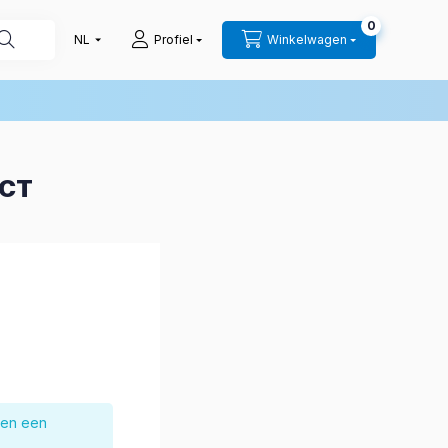
0
Profiel
Winkelwagen
UCT
nen een