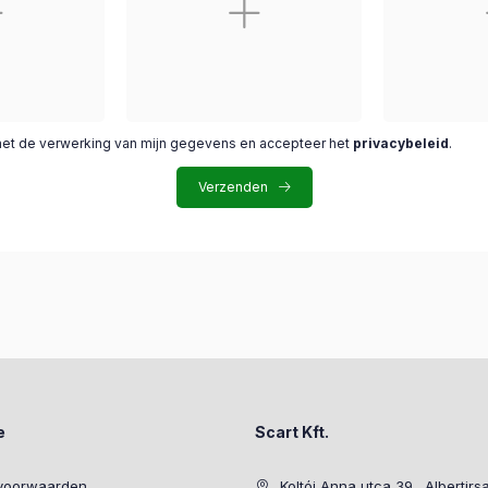
met de verwerking van mijn gegevens en accepteer het
privacybeleid
.
Verzenden
e
Scart Kft.
voorwaarden
Koltói Anna utca 39., Albertirs