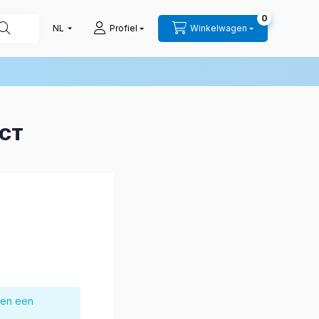
0
Profiel
Winkelwagen
UCT
nen een