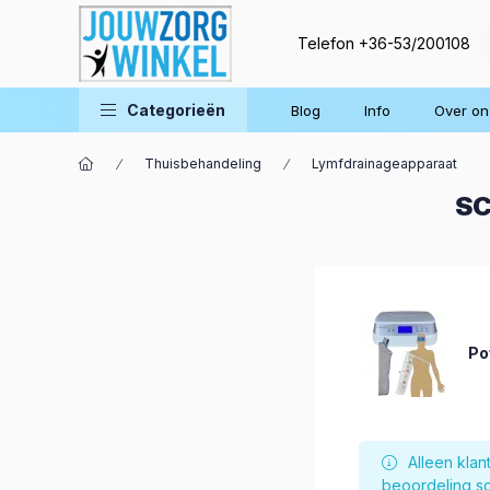
Telefon
+36-53/200108
Categorieën
Blog
Info
Over on
Thuisbehandeling
Lymfdrainageapparaat
SC
Po
Alleen kla
beoordeling sc