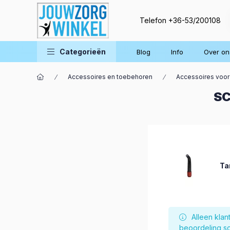
Telefon
+36-53/200108
Categorieën
Blog
Info
Over on
Accessoires en toebehoren
Accessoires voor
SC
Ta
Alleen kla
beoordeling sc