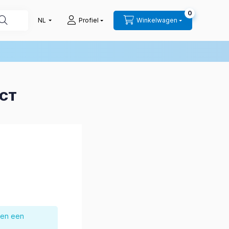
0
Profiel
Winkelwagen
UCT
nen een