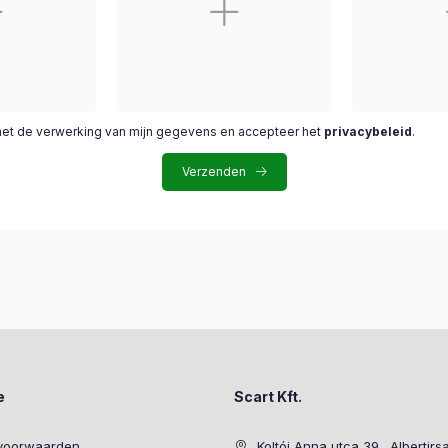
met de verwerking van mijn gegevens en accepteer het
privacybeleid
.
Verzenden
e
Scart Kft.
voorwaarden
Koltói Anna utca 39., Albertirs