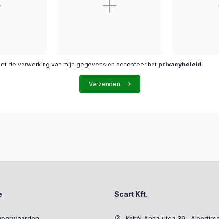
met de verwerking van mijn gegevens en accepteer het
privacybeleid
.
Verzenden
e
Scart Kft.
voorwaarden
Koltói Anna utca 39., Albertirs