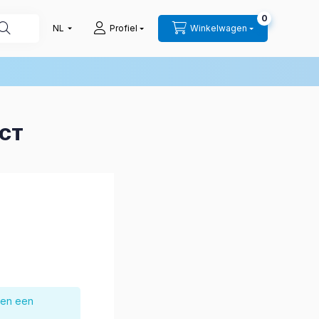
0
Profiel
Winkelwagen
UCT
nen een