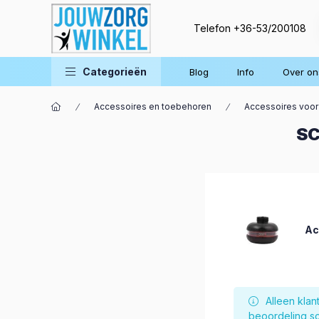
Telefon
+36-53/200108
Categorieën
Blog
Info
Over on
Accessoires en toebehoren
Accessoires voor
SC
Ac
Alleen kla
beoordeling sc