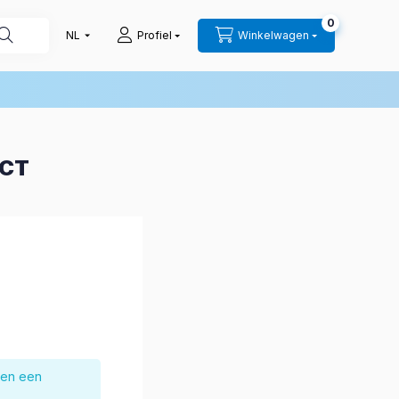
0
Profiel
Winkelwagen
UCT
nen een