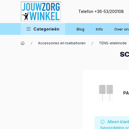
Telefon
+36-53/200108
Categorieën
Blog
Info
Over on
Accessoires en toebehoren
TENS-elektrode
SC
PA
Alleen kla
beoordeling sc