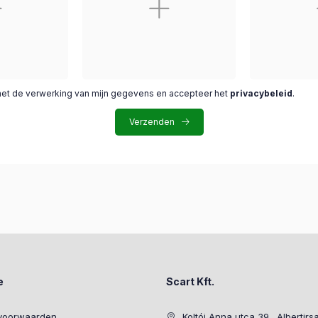
met de verwerking van mijn gegevens en accepteer het
privacybeleid
.
Verzenden
e
Scart Kft.
voorwaarden
Koltói Anna utca 39., Albertirs