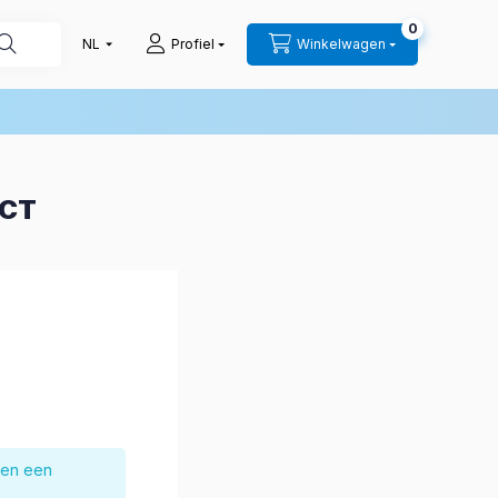
0
Profiel
Winkelwagen
UCT
nen een