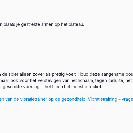
n plaats je gestrekte armen op het plateau.
 de spier alleen zover als prettig voelt. Houd deze aangename posi
n, maar ook voor het verstevigen van het lichaam, tegen cellulite, h
geschikte voeding is het hierin het meest effectief.
ten van de vibratietrainer op de gezondheid
,
Vibratietraining – vra