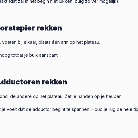
akt (dat zal in het begin niet lukken, buig zo ver mogelijk).
orstspier rekken
, voeten bij elkaar, plaats één arm op het plateau.
oog totdat je buik aanspant.
dductoren rekken
grond, de andere op het plateau. Zet je handen op je heupen.
je voelt dat de adductor begint te spannen. Houd je rug de hele tijd