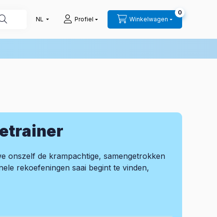
0
Profiel
Winkelwagen
ietrainer
n we onszelf de krampachtige, samengetrokken
ionele rekoefeningen saai begint te vinden,