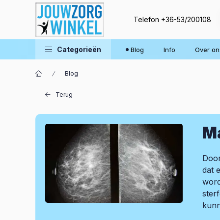
Telefon
+36-53/200108
Categorieën
Blog
Info
Over on
Blog
Terug
M
Door
dat 
word
ster
kunn