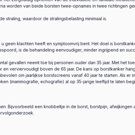
arna worden van beide borsten twee-opnames in twee richtingen gem
straling, waardoor de stralingsbelasting minimaal is.
l u geen klachten heeft en symptoomvrij bent. Het doel is borstkan
spoord, is de behandeling eenvoudiger, minder ingrijpend en succ
tal gevallen neemt toe bij personen ouder dan 35 jaar. Met het toene
n verviervoudigt boven de 65 jaar. De kans op borstkanker hangt va
olen om jaarlijkse borstscreens vanaf 40 jaar te starten. Als er in 
n (mammografie, echografie) al op 35-jarige leeftijd te laten beg
 Bijvoorbeeld een knobbeltje in de borst, borstpijn, afwijkingen aa
ervolgonderzoek.