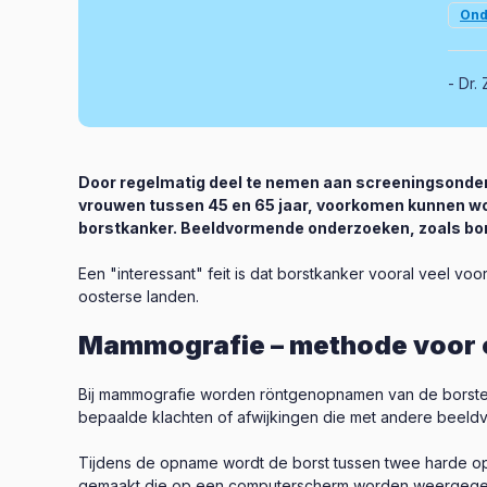
Ond
Dr. 
Door regelmatig deel te nemen aan screeningsonderz
vrouwen tussen 45 en 65 jaar, voorkomen kunnen word
borstkanker. Beeldvormende onderzoeken, zoals bo
Een "interessant" feit is dat borstkanker vooral veel v
oosterse landen.
Mammografie – methode voor 
Bij mammografie worden röntgenopnamen van de borsten
bepaalde klachten of afwijkingen die met andere beeld
Tijdens de opname wordt de borst tussen twee harde o
gemaakt die op een computerscherm worden weergegev