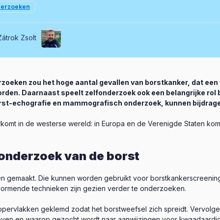
erzoeken
Zátrok Zsolt
oeken zou het hoge aantal gevallen van borstkanker, dat een 
en. Daarnaast speelt zelfonderzoek ook een belangrijke rol bi
rst-echografie en mammografisch onderzoek, kunnen bijdrage
oorkomt in de westerse wereld: in Europa en de Verenigde Staten kom
onderzoek van de borst
 gemaakt. Die kunnen worden gebruikt voor borstkankerscreening 
vormende technieken zijn gezien verder te onderzoeken.
ppervlakken geklemd zodat het borstweefsel zich spreidt. Vervol
en en waarop gezocht wordt naar aanwijzingen voor kwaadaardi