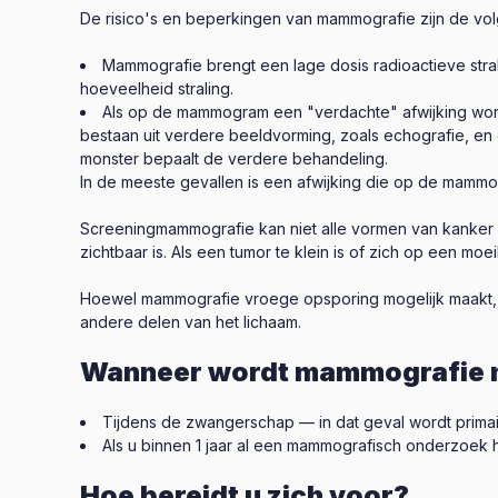
De risico's en beperkingen van mammografie zijn de vo
Mammografie brengt een lage dosis radioactieve str
hoeveelheid straling.
Als op de mammogram een "verdachte" afwijking wordt
bestaan uit verdere beeldvorming, zoals echografie, en 
monster bepaalt de verdere behandeling.
In de meeste gevallen is een afwijking die op de mammog
Screeningmammografie kan niet alle vormen van kanker d
zichtbaar is. Als een tumor te klein is of zich op een moe
Hoewel mammografie vroege opsporing mogelijk maakt, is
andere delen van het lichaam.
Wanneer wordt mammografie n
Tijdens de zwangerschap — in dat geval wordt primai
Als u binnen 1 jaar al een mammografisch onderzoek 
Hoe bereidt u zich voor?