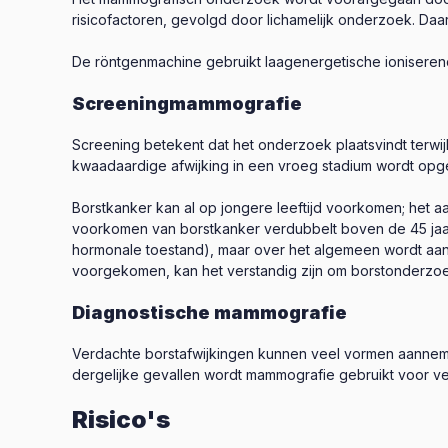
risicofactoren, gevolgd door lichamelijk onderzoek. Da
De röntgenmachine gebruikt laagenergetische ioniserende 
Screeningmammografie
Screening betekent dat het onderzoek plaatsvindt terwij
kwaadaardige afwijking in een vroeg stadium wordt opge
Borstkanker kan al op jongere leeftijd voorkomen; het aan
voorkomen van borstkanker verdubbelt boven de 45 jaar e
hormonale toestand), maar over het algemeen wordt aanbev
voorgekomen, kan het verstandig zijn om borstonderzoeke
Diagnostische mammografie
Verdachte borstafwijkingen kunnen veel vormen aannemen.
dergelijke gevallen wordt mammografie gebruikt voor v
Risico's