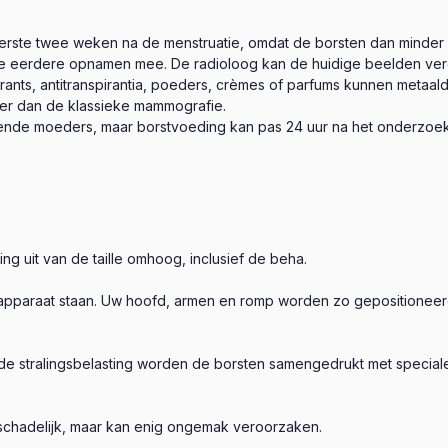
erste twee weken na de menstruatie, omdat de borsten dan minder g
e eerdere opnamen mee. De radioloog kan de huidige beelden ver
nts, antitranspirantia, poeders, crèmes of parfums kunnen metaal
ever dan de klassieke mammografie.
rende moeders, maar borstvoeding kan pas 24 uur na het onderzoe
ng uit van de taille omhoog, inclusief de beha.
apparaat staan. Uw hoofd, armen en romp worden zo gepositioneerd
de stralingsbelasting worden de borsten samengedrukt met special
 schadelijk, maar kan enig ongemak veroorzaken.