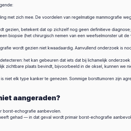
lgende:
aling met zich mee. De voordelen van regelmatige mammografie we
 gezien, betekent dat op zichzelf nog geen definitieve diagnose;
een biopsie (het chirurgisch nemen van een weefselmonster uit de 
rafie wordt gezien niet kwaadaardig. Aanvullend onderzoek is noodz
etecteren: het kan gebeuren dat iets dat bij lichamelijk onderzoe
ilijk zichtbare plaats bevindt, bijvoorbeeld in de oksel, kunnen we n
 niet elk type kanker te genezen. Sommige borsttumoren zijn agres
iet aangeraden?
r borst-echografie aanbevolen.
heeft gehad — in dat geval wordt primair borst-echografie aanbevo