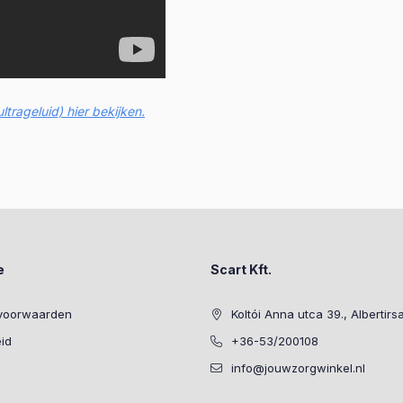
trageluid) hier bekijken.
e
Scart Kft.
voorwaarden
Koltói Anna utca 39., Albertirs
eid
+36-53/200108
info@jouwzorgwinkel.nl