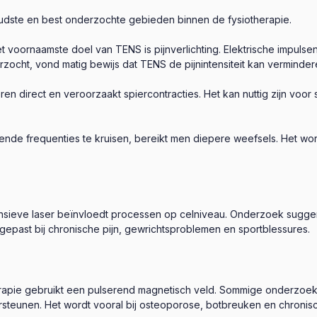
oudste en best onderzochte gebieden binnen de fysiotherapie.
t voornaamste doel van TENS is pijnverlichting. Elektrische impulse
rzocht, vond matig bewijs dat TENS de pijnintensiteit kan vermindere
ren direct en veroorzaakt spiercontracties. Het kan nuttig zijn voo
nde frequenties te kruisen, bereikt men diepere weefsels. Het word
nsieve laser beïnvloedt processen op celniveau. Onderzoek suggere
gepast bij chronische pijn, gewrichtsproblemen en sportblessures.
apie gebruikt een pulserend magnetisch veld. Sommige onderzoek
teunen. Het wordt vooral bij osteoporose, botbreuken en chronisc