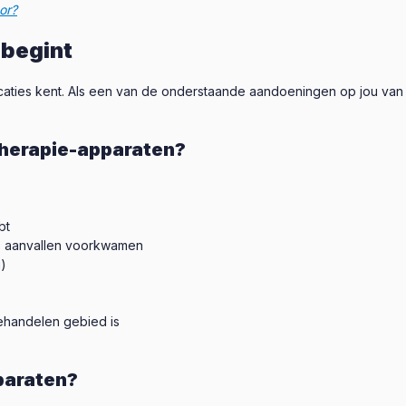
or?
 begint
indicaties kent. Als een van de onderstaande aandoeningen op jou va
therapie-apparaten?
bt
is aanvallen voorkwamen
g)
ehandelen gebied is
paraten?