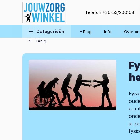
Telefon
+36-53/200108
Blog
Categorieën
Blog
Info
Over on
Terug
Fy
he
Fysi
oude
comb
onde
je z
fysi