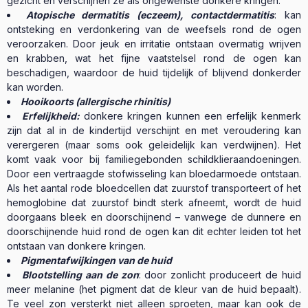
gezicht en verschijnen ze als ongewenste donkere kringen.
Atopische dermatitis (eczeem), contactdermatitis
: kan
ontsteking en verdonkering van de weefsels rond de ogen
veroorzaken. Door jeuk en irritatie ontstaan overmatig wrijven
en krabben, wat het fijne vaatstelsel rond de ogen kan
beschadigen, waardoor de huid tijdelijk of blijvend donkerder
kan worden.
Hooikoorts (allergische rhinitis)
Erfelijkheid:
donkere kringen kunnen een erfelijk kenmerk
zijn dat al in de kindertijd verschijnt en met veroudering kan
verergeren (maar soms ook geleidelijk kan verdwijnen). Het
komt vaak voor bij familiegebonden schildklieraandoeningen.
Door een vertraagde stofwisseling kan bloedarmoede ontstaan.
Als het aantal rode bloedcellen dat zuurstof transporteert of het
hemoglobine dat zuurstof bindt sterk afneemt, wordt de huid
doorgaans bleek en doorschijnend – vanwege de dunnere en
doorschijnende huid rond de ogen kan dit echter leiden tot het
ontstaan van donkere kringen.
Pigmentafwijkingen van de huid
Blootstelling aan de zon
: door zonlicht produceert de huid
meer melanine (het pigment dat de kleur van de huid bepaalt).
Te veel zon versterkt niet alleen sproeten, maar kan ook de