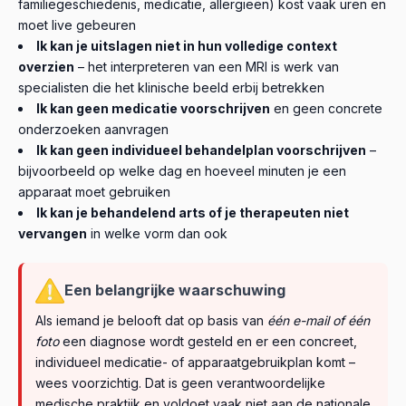
familiegeschiedenis, medicatie, allergieën) kost vaak uren en
moet live gebeuren
Ik kan je uitslagen niet in hun volledige context
overzien
– het interpreteren van een MRI is werk van
specialisten die het klinische beeld erbij betrekken
Ik kan geen medicatie voorschrijven
en geen concrete
onderzoeken aanvragen
Ik kan geen individueel behandelplan voorschrijven
–
bijvoorbeeld op welke dag en hoeveel minuten je een
apparaat moet gebruiken
Ik kan je behandelend arts of je therapeuten niet
vervangen
in welke vorm dan ook
Een belangrijke waarschuwing
Als iemand je belooft dat op basis van
één e-mail of één
foto
een diagnose wordt gesteld en er een concreet,
individueel medicatie- of apparaatgebruikplan komt –
wees voorzichtig. Dat is geen verantwoordelijke
medische praktijk en voldoet vaak niet aan de nationale