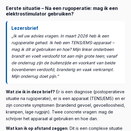
je extra op moet letten.
vaak jarenlange ervaring in het betreffende vakgebied.
Wat kan ik op afstand zeggen? Enkel in welke richting je
Eerste situatie – Na een rugoperatie: mag ik een
Een individueel dagelijks protocol schrijf ik echter
Wat kan ik wél doen? Uitleggen welke aanvullende
je het beste kunt laten verwijzen (
welke specialist
) of
elektrostimulator gebruiken?
niet op afstand
, omdat ik daarvoor je volledige
onderzoeken mogelijk zijn. Maar een nieuwe diagnose
welke onderzoekslijnen op basis van je klachten in
medische anamnese, je comorbiditeiten, je medicatie, je
kan ik niet via het internet stellen.
aanmerking komen. Daarmee ontsnap je niet aan het
Lezersbrief
huidige fysieke toestand moet kennen en je voortgang
onderzoek – maar mogelijk kom je sneller bij de juiste
„Ik wil uw advies vragen. In maart 2026 heb ik een
periodiek moet volgen en evalueren. Dat kan alleen
specialist terecht.
rugoperatie gehad. Ik heb een TENS/EMS-apparaat –
iemand die je regelmatig ziet, onderzoekt en je toestand
mag ik dit al gebruiken en hoe? Mijn linker onderbeen
beoordeelt: je behandelend arts of therapeut.
brandt en voelt verdoofd tot aan mijn grote teen; vanaf
de onderrug zijn de buitenzijde en voorkant van beide
bovenbenen verdoofd, branderig en vaak verkrampt.
Mijn onderrug doet pijn.”
Wat zie ik in deze brief?
Er is een diagnose (postoperatieve
situatie na rugoperatie), er is een apparaat (TENS/EMS) en er
zijn concrete symptomen (brandend gevoel, gevoelloosheid,
krampen, lage rugpijn). Twee concrete vragen: mag de
schrijver het apparaat al gebruiken en hoe dan.
Wat kan ik op afstand zeggen:
Dit is een complexe situatie