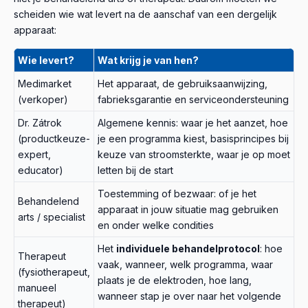
scheiden wie wat levert na de aanschaf van een dergelijk
apparaat:
Wie levert?
Wat krijg je van hen?
Medimarket
Het apparaat, de gebruiksaanwijzing,
(verkoper)
fabrieksgarantie en serviceondersteuning
Dr. Zátrok
Algemene kennis: waar je het aanzet, hoe
(productkeuze-
je een programma kiest, basisprincipes bij
expert,
keuze van stroomsterkte, waar je op moet
educator)
letten bij de start
Toestemming of bezwaar: of je het
Behandelend
apparaat in jouw situatie mag gebruiken
arts / specialist
en onder welke condities
Het
individuele behandelprotocol
: hoe
Therapeut
vaak, wanneer, welk programma, waar
(fysiotherapeut,
plaats je de elektroden, hoe lang,
manueel
wanneer stap je over naar het volgende
therapeut)