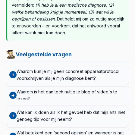
vermelden:
(1) heb je al een medische diagnose, (2)
welke behandeling krijg je momenteel, (3) wat wil je
begrijpen of beslissen
. Dat helpt mij om zo nuttig mogelijk
te antwoorden – en voorkomt dat het antwoord vooral
uitlegt wat ik niet kan doen.
Veelgestelde vragen
Waarom kun je mij geen concreet apparaatprotocol
+
voorschrijven als je mijn diagnose kent?
Omdat een concreet dagelijks protocol niet alleen van
Waarom is het dan toch nuttig je blog of video's te
+
de diagnose afhangt, maar van je volledige medische
lezen?
beeld: comorbiditeiten, huidige medicatie, leeftijd,
Omdat als je de biologische achtergrond van je toestand
fysieke conditie en hoe je op behandeling reageert.
Wat kan ik doen als ik het gevoel heb dat mijn arts niet
+
begrijpt, het overzicht van behandelingsmogelijkheden
Alleen iemand die je regelmatig onderzoekt kan dit zien
genoeg tijd voor mij neemt?
kent en weet welke professionals wat kunnen bieden, je
en volgen. Wat op afstand op deze grondslag
Helaas is dit op veel plaatsen realiteit. Bereid je bezoek
veel betere gesprekken met je behandelend arts zult
geschreven zou worden, zou geen verantwoord
Wat betekent een ‘second opinion’ en wanneer is het