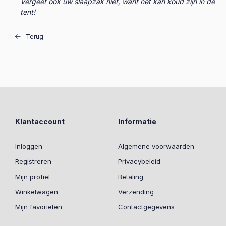
Vergeet ook uw slaapzak niet, want het kan koud zijn in de
tent!
Terug
Klantaccount
Informatie
Inloggen
Algemene voorwaarden
Registreren
Privacybeleid
Mijn profiel
Betaling
Winkelwagen
Verzending
Mijn favorieten
Contactgegevens