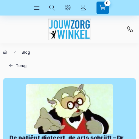
0
Blog
Terug
De patiënt dicteert, de arts schrijft – Dr.