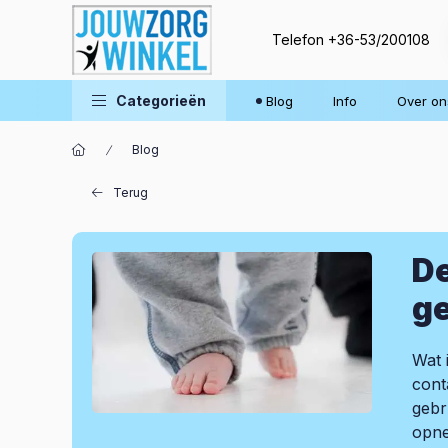
Telefon
+36-53/200108
Categorieën
Blog
Info
Over on
Blog
Terug
De
g
Wat 
cont
gebr
opne