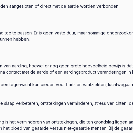
den aangesloten of direct met de aarde worden verbonden.
ang toe te passen. Er is geen vaste duur, maar sommige onderzoeken
 kunnen hebben.
n van aarding, hoewel er nog geen grote hoeveelheid bewijs is da
n na contact met de aarde of een aardingsproduct veranderingen in 
g een tegenwicht kan bieden voor hart- en vaatziekten, luchtwega
de slaap verbeteren, ontstekingen verminderen, stress verlichten, de
is het verminderen van ontstekingen, die ten grondslag liggen aan 
n het bloed van geaarde versus niet-geaarde mensen. Bij de geaa