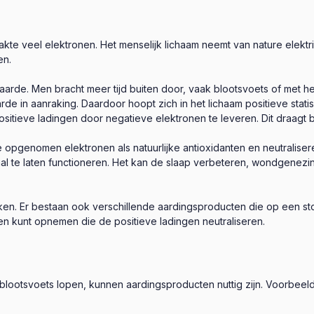
akte veel elektronen. Het menselijk lichaam neemt van nature elektri
en.
aarde. Men bracht meer tijd buiten door, vaak blootsvoets of met 
in aanraking. Daardoor hoopt zich in het lichaam positieve statisch
sitieve ladingen door negatieve elektronen te leveren. Dit draagt bi
opgenomen elektronen als natuurlijke antioxidanten en neutraliseren
imaal te laten functioneren. Het kan de slaap verbeteren, wondge
 raken. Er bestaan ook verschillende aardingsproducten die op een 
 kunt opnemen die de positieve ladingen neutraliseren.
ootsvoets lopen, kunnen aardingsproducten nuttig zijn. Voorbeelde