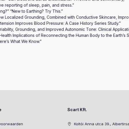
e reporting of sleep, pain, and stress.”
hing?” “New to Earthing? Try This.”
w Localized Grounding, Combined with Conductive Skincare, Improv
tension Improves Blood Pressure: A Case History Series Study.”
iability, Grounding, and Improved Autonomic Tone: Clinical Applicati
 Health Implications of Reconnecting the Human Body to the Earth’s S
 Here’s What We Know.”
e
Scart Kft.
voorwaarden
Koltói Anna utca 39., Albertirs