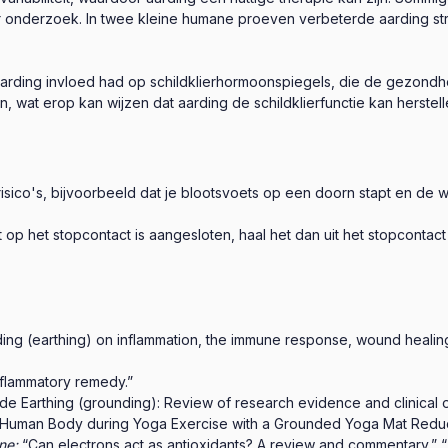
er onderzoek. In twee kleine humane proeven verbeterde aarding st
aarding invloed had op schildklierhormoonspiegels, die de gezon
, wat erop kan wijzen dat aarding de schildklierfunctie kan herstell
 risico's, bijvoorbeeld dat je blootsvoets op een doorn stapt en de
op het stopcontact is aangesloten, haal het dan uit het stopcontact 
ing (earthing) on inflammation, the immune response, wound healing
nflammatory remedy.”
lude Earthing (grounding): Review of research evidence and clinical 
Human Body during Yoga Exercise with a Grounded Yoga Mat Reduce
ne:
“Can electrons act as antioxidants? A review and commentary,” 