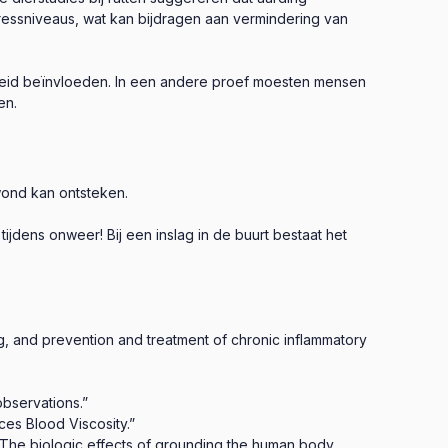
ressniveaus, wat kan bijdragen aan vermindering van
dheid beïnvloeden. In een andere proef moesten mensen
en.
 wond kan ontsteken.
tijdens onweer! Bij een inslag in de buurt bestaat het
, and prevention and treatment of chronic inflammatory
observations.”
s Blood Viscosity.”
“The biologic effects of grounding the human body