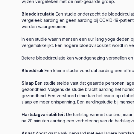
wijzen vergeleken met de niet-geaarde groep.
Bloedcirculatie
Een studie onderzocht de bloedcirculat
vergeleek aarding en geen aarding bij COVID-19-patiënte
werden waargenomen.
In een studie waarin mensen een uur lang yoga deden o
vergemakkelijkt. Een hogere bloedviscositeit wordt in 
Betere bloedcirculatie kan wondgenezing versnellen en g
Bloeddruk
Een kleine studie vond dat aarding een effe
Slaap
Een studie stelde vast dat geaarde personen lage
gezondheid. Volgens de studie bracht aarding het hormoon
gezondheid. Een verstoord ritme kan het risico op diab
slaap en meer ontspanning. Een aardingstudie bij mensen
Hartslagvariabiliteit
De hartslag varieert continu, maar 
na 20 minuten aarding een verbetering van de hartslagvar
Angst
Angst gaat vaak gepaard met een lagere hartslagva