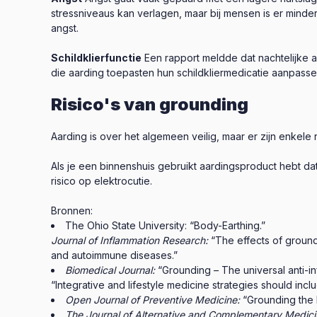
stressniveaus kan verlagen, maar bij mensen is er mind
angst.
Schildklierfunctie
Een rapport meldde dat nachtelijke 
die aarding toepasten hun schildkliermedicatie aanpassen
Risico's van grounding
Aarding is over het algemeen veilig, maar er zijn enkele
Als je een binnenshuis gebruikt aardingsproduct hebt dat 
risico op elektrocutie.
Bronnen:
The Ohio State University: “Body-Earthing.”
Journal of Inflammation Research:
“The effects of ground
and autoimmune diseases.”
Biomedical Journal:
“Grounding – The universal anti-i
“Integrative and lifestyle medicine strategies should inc
Open Journal of Preventive Medicine:
“Grounding the 
The Journal of Alternative and Complementary Medici