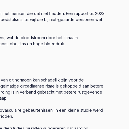
 met mensen die dat niet hadden. Een rapport uit 2023
dstolsels, terwijl die bij niet-geaarde personen wel
rs, wat de bloedstroom door het lichaam
room, obesitas en hoge bloeddruk.
an dit hormoon kan schadelijk zijn voor de
regelmatige circadiaanse ritme is gekoppeld aan betere
arding is in verband gebracht met betere rustgevende
aap.
diovasculaire gebeurtenissen. In een kleine studie werd
rioden.
e dierstudies bij ratten suggereren dat aarding