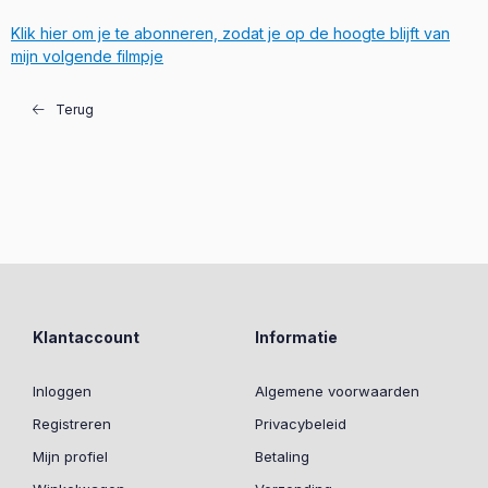
Klik hier om je te abonneren, zodat je op de hoogte blijft van
mijn volgende filmpje
Terug
Klantaccount
Informatie
Inloggen
Algemene voorwaarden
Registreren
Privacybeleid
Mijn profiel
Betaling