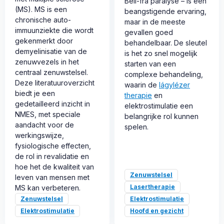
Bell-fra paralyse – is een
(MS). MS is een
beangstigende ervaring,
chronische auto-
maar in de meeste
immuunziekte die wordt
gevallen goed
gekenmerkt door
behandelbaar. De sleutel
demyelinisatie van de
is het zo snel mogelijk
zenuwvezels in het
starten van een
centraal zenuwstelsel.
complexe behandeling,
Deze literatuuroverzicht
waarin de
lágylézer
biedt je een
therapie
en
gedetailleerd inzicht in
elektrostimulatie een
NMES, met speciale
belangrijke rol kunnen
aandacht voor de
spelen.
werkingswijze,
fysiologische effecten,
de rol in revalidatie en
hoe het de kwaliteit van
Zenuwstelsel
leven van mensen met
Lasertherapie
MS kan verbeteren.
Zenuwstelsel
Elektrostimulatie
Elektrostimulatie
Hoofd en gezicht