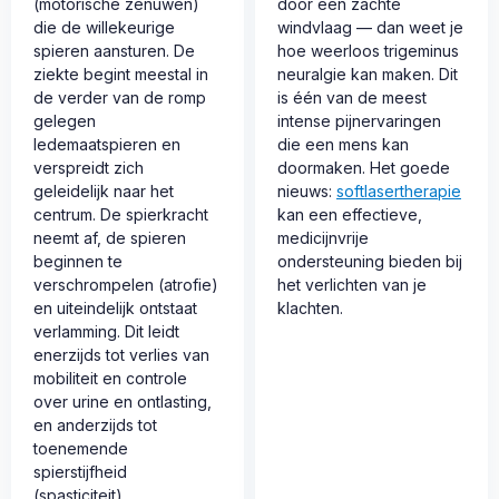
(motorische zenuwen)
door een zachte
die de willekeurige
windvlaag — dan weet je
spieren aansturen. De
hoe weerloos trigeminus
ziekte begint meestal in
neuralgie kan maken. Dit
de verder van de romp
is één van de meest
gelegen
intense pijnervaringen
ledemaatspieren en
die een mens kan
verspreidt zich
doormaken. Het goede
geleidelijk naar het
nieuws:
softlasertherapie
centrum. De spierkracht
kan een effectieve,
neemt af, de spieren
medicijnvrije
beginnen te
ondersteuning bieden bij
verschrompelen (atrofie)
het verlichten van je
en uiteindelijk ontstaat
klachten.
verlamming. Dit leidt
enerzijds tot verlies van
mobiliteit en controle
over urine en ontlasting,
en anderzijds tot
toenemende
spierstijfheid
(spasticiteit),