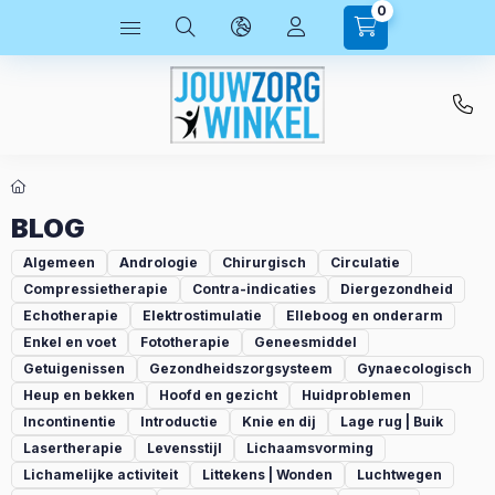
0
BLOG
Algemeen
Andrologie
Chirurgisch
Circulatie
Compressietherapie
Contra-indicaties
Diergezondheid
Echotherapie
Elektrostimulatie
Elleboog en onderarm
Enkel en voet
Fototherapie
Geneesmiddel
Getuigenissen
Gezondheidszorgsysteem
Gynaecologisch
Heup en bekken
Hoofd en gezicht
Huidproblemen
Incontinentie
Introductie
Knie en dij
Lage rug | Buik
Lasertherapie
Levensstijl
Lichaamsvorming
Lichamelijke activiteit
Littekens | Wonden
Luchtwegen