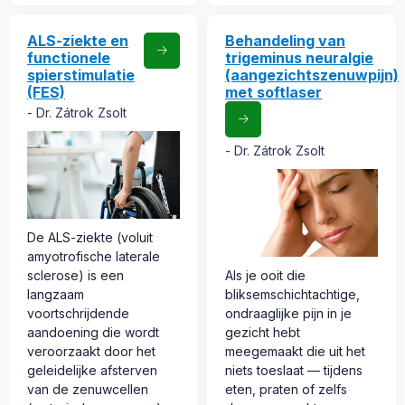
ALS-ziekte en
Behandeling van
functionele
trigeminus neuralgie
spierstimulatie
(aangezichtszenuwpijn)
(FES)
met softlaser
Dr. Zátrok Zsolt
Dr. Zátrok Zsolt
De ALS-ziekte (voluit
amyotrofische laterale
sclerose) is een
Als je ooit die
langzaam
bliksemschichtachtige,
voortschrijdende
ondraaglijke pijn in je
aandoening die wordt
gezicht hebt
veroorzaakt door het
meegemaakt die uit het
geleidelijke afsterven
niets toeslaat — tijdens
van de zenuwcellen
eten, praten of zelfs