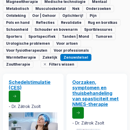
Magneettherapie
Medische technologie
Mentaal
Metabolisch
Musculoskeletal
Nek
Onderzoeken
Ontsteking
Oor | Gehoor
Oplichterij!
Pijn
Pols en hand
Reflecties
Revalidatie
Rug en borstkas
Schoonheid
Schouder en bovenarm
Sportblessures
Sporters
Sportspecifiek
Tanden | Mond
Tumoren
Urologische problemen
Voor artsen
Voor fysiotherapeuten
Voor professionals
Warmtetherapie
Zakelijk
Zenuwstelsel
Zouttherapie
Filters wissen
Schedelstimulatie
Oorzaken,
(CES)
symptomen en
thuisbehandeling
van spasticiteit met
NMES-therapie
Dr. Zátrok Zsolt
Dr. Zátrok Zsolt