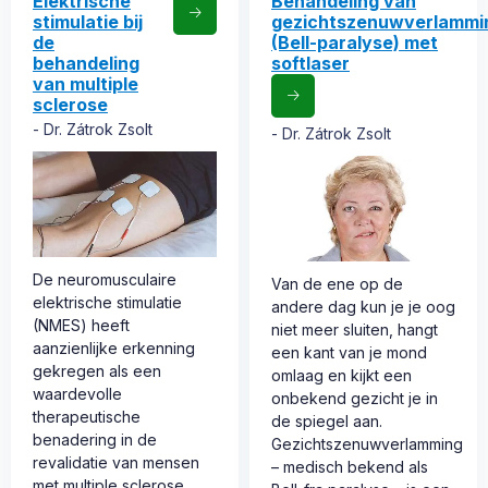
Elektrische
Behandeling van
stimulatie bij
gezichtszenuwverlammi
de
(Bell-paralyse) met
behandeling
softlaser
van multiple
sclerose
Dr. Zátrok Zsolt
Dr. Zátrok Zsolt
De neuromusculaire
Van de ene op de
elektrische stimulatie
andere dag kun je je oog
(NMES) heeft
niet meer sluiten, hangt
aanzienlijke erkenning
een kant van je mond
gekregen als een
omlaag en kijkt een
waardevolle
onbekend gezicht je in
therapeutische
de spiegel aan.
benadering in de
Gezichtszenuwverlamming
revalidatie van mensen
– medisch bekend als
met multiple sclerose