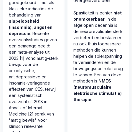
overgeleverd bent.
goedgekeurd – met als
klassieke indicaties de
Spasticiteit is echter
niet
behandeling van
onomkeerbaar
. In de
slapeloosheid
afgelopen decennia is
(insomnia), angst en
de neurorevalidatie sterk
depressie
. Recente
verbeterd en bestaan er
overzichtsstudies geven
nu ook thuis toepasbare
een gemengd beeld:
methoden die kunnen
een meta-analyse uit
helpen de spier­spanning
2023 [1] vond matig-sterk
te verminderen en de
bewijs voor de
bewegingscontrole terug
anxiolytische,
te winnen. Een van deze
antidepressieve en
methoden is
NMES
insomnia-verlagende
(neuromusculaire
effecten van CES, terwijl
elektrische stimulatie)
een systematisch
therapie
.
overzicht uit 2018 in
Annals of Internal
Medicine [2] sprak van
"matig bewijs" voor
klinisch relevante