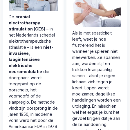
De
cranial
electrotherapy
stimulation (CES)
– in
Als je met spasticiteit
het Nederlands schedel
leeft, weet je hoe
elektrotherapeutische
frustrerend het is
stimulatie – is een
niet-
wanneer je spieren niet
invasieve,
meewerken. Ze spannen
laagintensieve
aan, worden stijf en
elektrische
trekken krampachtig
neuromodulatie
die
samen – alsof je eigen
doorgaans wordt
lichaam zich tegen je
toegepast op de
keert. Lopen wordt
oorschelp, het
moeizamer, dagelijkse
voorhoofd of de
handelingen worden een
slaapregio. De methode
uitdaging. En misschien
vindt zijn oorsprong in de
wel het ergst: je kunt het
jaren 1950; in moderne
gevoel krijgen dat je aan
vorm werd het door de
deze aandoening
Amerikaanse FDA in 1979