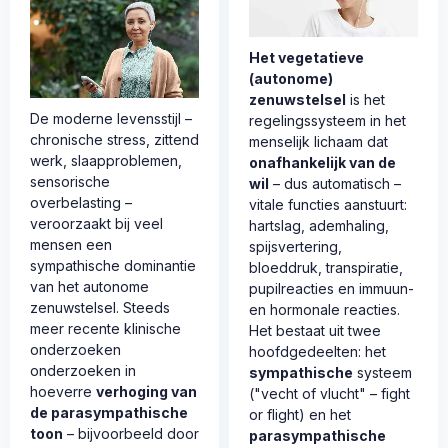
Het vegetatieve
(autonome)
zenuwstelsel
is het
De moderne levensstijl –
regelingssysteem in het
chronische stress, zittend
menselijk lichaam dat
werk, slaapproblemen,
onafhankelijk van de
sensorische
wil
– dus automatisch –
overbelasting –
vitale functies aanstuurt:
veroorzaakt bij veel
hartslag, ademhaling,
mensen een
spijsvertering,
sympathische dominantie
bloeddruk, transpiratie,
van het autonome
pupilreacties en immuun-
zenuwstelsel. Steeds
en hormonale reacties.
meer recente klinische
Het bestaat uit twee
onderzoeken
hoofdgedeelten: het
onderzoeken in
sympathische
systeem
hoeverre
verhoging van
("vecht of vlucht" – fight
de parasympathische
or flight) en het
toon
– bijvoorbeeld door
parasympathische