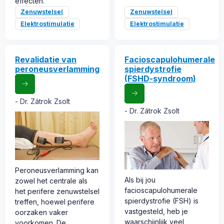
effecten.
Zenuwstelsel
Zenuwstelsel
Elektrostimulatie
Elektrostimulatie
Revalidatie van
Facioscapulohumerale
peroneusverlamming
spierdystrofie
(FSHD-syndroom)
Dr. Zátrok Zsolt
Dr. Zátrok Zsolt
Peroneusverlamming kan
Als bij jou
zowel het centrale als
facioscapulohumerale
het perifere zenuwstelsel
spierdystrofie (FSH) is
treffen, hoewel perifere
vastgesteld, heb je
oorzaken vaker
waarschijnlijk veel
voorkomen. De