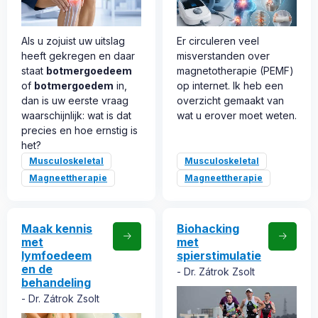
Als u zojuist uw uitslag
Er circuleren veel
heeft gekregen en daar
misverstanden over
staat
botmergoedeem
magnetotherapie (PEMF)
of
botmergoedem
in,
op internet. Ik heb een
dan is uw eerste vraag
overzicht gemaakt van
waarschijnlijk: wat is dat
wat u erover moet weten.
precies en hoe ernstig is
het?
Musculoskeletal
Musculoskeletal
Magneettherapie
Magneettherapie
Maak kennis
Biohacking
met
met
lymfoedeem
spierstimulatie
en de
Dr. Zátrok Zsolt
behandeling
Dr. Zátrok Zsolt