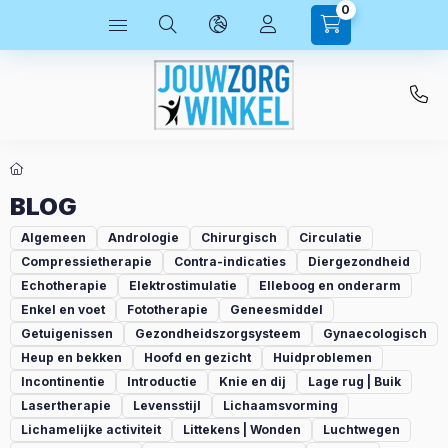
0
BLOG
Algemeen
Andrologie
Chirurgisch
Circulatie
Compressietherapie
Contra-indicaties
Diergezondheid
Echotherapie
Elektrostimulatie
Elleboog en onderarm
Enkel en voet
Fototherapie
Geneesmiddel
Getuigenissen
Gezondheidszorgsysteem
Gynaecologisch
Heup en bekken
Hoofd en gezicht
Huidproblemen
Incontinentie
Introductie
Knie en dij
Lage rug | Buik
Lasertherapie
Levensstijl
Lichaamsvorming
Lichamelijke activiteit
Littekens | Wonden
Luchtwegen