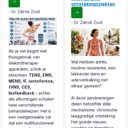
ontstekingsziekten
Dr. Zátrok Zsolt
Dr. Zátrok Zsolt
Als je net begint met
thuisgebruik van
Wat hebben artritis,
elektrotherapie-
insuline‑resistentie, een
apparaten, schrik je
lekkende darm en
misschien:
TENS, EMS,
aderverkalking met
MENS, IF, iontoforese,
elkaar gemeen?
tVNS, CES,
biofeedback
– achter
Al deze aandoeningen
die afkortingen schuilen
delen hetzelfde stille
heel verschillende
mechanisme: chronische
behandelwijzen. Het is
laaggradige ontsteking.
een veelgemaakte val
Het goede nieuws:
dat een multifunctioneel
voeding en dagelijkse