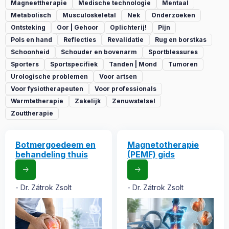
Magneettherapie
Medische technologie
Mentaal
Metabolisch
Musculoskeletal
Nek
Onderzoeken
Ontsteking
Oor | Gehoor
Oplichterij!
Pijn
Pols en hand
Reflecties
Revalidatie
Rug en borstkas
Schoonheid
Schouder en bovenarm
Sportblessures
Sporters
Sportspecifiek
Tanden | Mond
Tumoren
Urologische problemen
Voor artsen
Voor fysiotherapeuten
Voor professionals
Warmtetherapie
Zakelijk
Zenuwstelsel
Zouttherapie
Botmergoedeem en
Magnetotherapie
behandeling thuis
(PEMF) gids
Dr. Zátrok Zsolt
Dr. Zátrok Zsolt