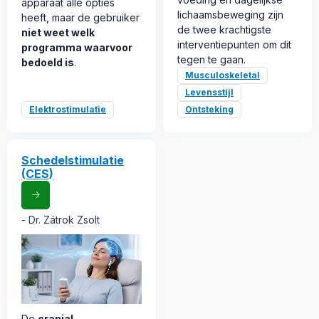
apparaat alle opties
lichaamsbeweging zijn
heeft, maar de gebruiker
de twee krachtigste
niet weet welk
interventiepunten om dit
programma waarvoor
tegen te gaan.
bedoeld is
.
Musculoskeletal
Levensstijl
Elektrostimulatie
Ontsteking
Schedelstimulatie
(CES)
Dr. Zátrok Zsolt
De
cranial