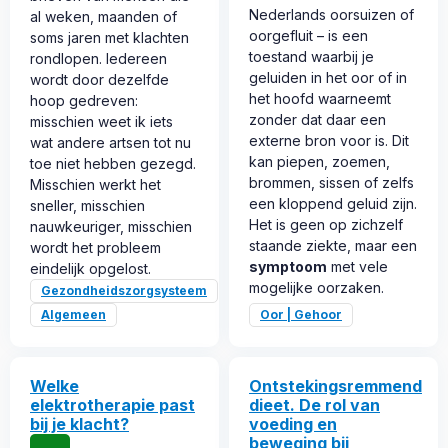
Nederlands oorsuizen of
al weken, maanden of
oorgefluit – is een
soms jaren met klachten
toestand waarbij je
rondlopen. Iedereen
geluiden in het oor of in
wordt door dezelfde
het hoofd waarneemt
hoop gedreven:
zonder dat daar een
misschien weet ik iets
externe bron voor is. Dit
wat andere artsen tot nu
kan piepen, zoemen,
toe niet hebben gezegd.
brommen, sissen of zelfs
Misschien werkt het
een kloppend geluid zijn.
sneller, misschien
Het is geen op zichzelf
nauwkeuriger, misschien
staande ziekte, maar een
wordt het probleem
symptoom
met vele
eindelijk opgelost.
mogelijke oorzaken.
Gezondheidszorgsysteem
Algemeen
Oor | Gehoor
Welke
Ontstekingsremmend
elektrotherapie past
dieet. De rol van
bij je klacht?
voeding en
beweging bij