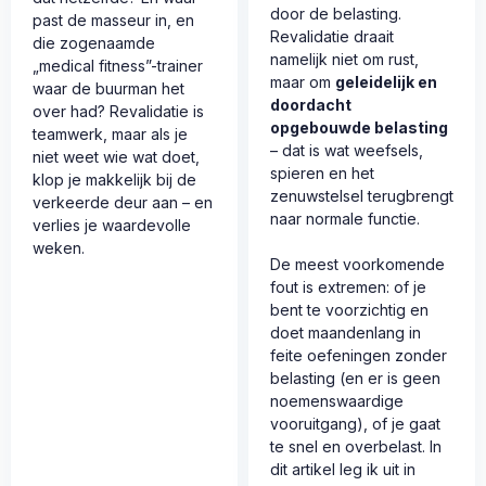
door de belasting.
past de masseur in, en
Revalidatie draait
die zogenaamde
namelijk niet om rust,
„medical fitness”-trainer
maar om
geleidelijk en
waar de buurman het
doordacht
over had? Revalidatie is
opgebouwde belasting
teamwerk, maar als je
– dat is wat weefsels,
niet weet wie wat doet,
spieren en het
klop je makkelijk bij de
zenuwstelsel terugbrengt
verkeerde deur aan – en
naar normale functie.
verlies je waardevolle
weken.
De meest voorkomende
fout is extremen: of je
bent te voorzichtig en
doet maandenlang in
feite oefeningen zonder
belasting (en er is geen
noemenswaardige
vooruitgang), of je gaat
te snel en overbelast. In
dit artikel leg ik uit in