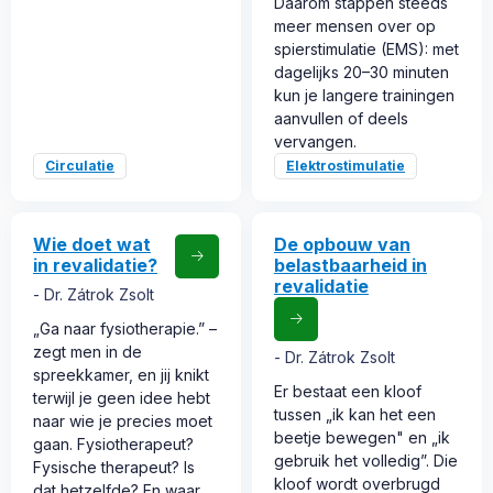
Daarom stappen steeds
meer mensen over op
spierstimulatie (EMS): met
dagelijks 20–30 minuten
kun je langere trainingen
aanvullen of deels
vervangen.
Circulatie
Elektrostimulatie
Wie doet wat
De opbouw van
in revalidatie?
belastbaarheid in
revalidatie
Dr. Zátrok Zsolt
„Ga naar fysiotherapie.” –
zegt men in de
Dr. Zátrok Zsolt
spreekkamer, en jij knikt
Er bestaat een kloof
terwijl je geen idee hebt
tussen „ik kan het een
naar wie je precies moet
beetje bewegen" en „ik
gaan. Fysiotherapeut?
gebruik het volledig”. Die
Fysische therapeut? Is
kloof wordt overbrugd
dat hetzelfde? En waar