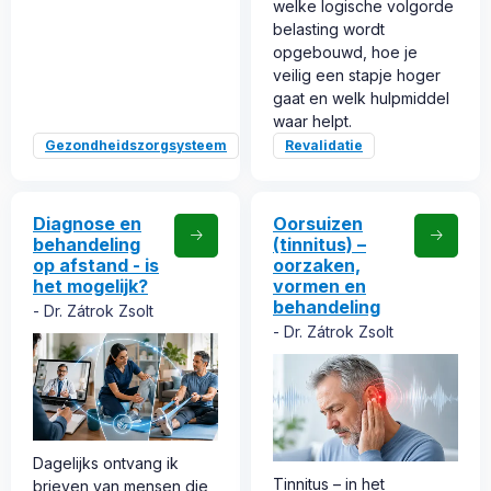
welke logische volgorde
belasting wordt
opgebouwd, hoe je
veilig een stapje hoger
gaat en welk hulpmiddel
waar helpt.
Gezondheidszorgsysteem
Revalidatie
Diagnose en
Oorsuizen
behandeling
(tinnitus) –
op afstand - is
oorzaken,
het mogelijk?
vormen en
behandeling
Dr. Zátrok Zsolt
Dr. Zátrok Zsolt
Dagelijks ontvang ik
Tinnitus – in het
brieven van mensen die